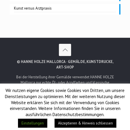
Kunst versus Arztpraxis
© HANNE HOLZE MALLORCA · GEMÄLDE, KUNSTDRUCKE,
ART-SHOP
Bei der Herstellung ihrer Gemälde verwendet HANNE HOLZE
Mallorca nur echte Öl- oder Acrylfarben und klassische
Leinwände. Es werden dabei keine Vordrucke oder andere
Wir nutzen eigene Cookies sowie Cookies von Dritten, um unsere
technische Verfahren eingesetzt. Schicht um Schicht und
Dienstleistungen zu optimieren. Mit der weiteren Nutzung dieser
Pinselstrich für Pinselstrich -
Traditionell erschaffene
Website erklären Sie sich mit der Verwendung von Cookies
Gemälde!
einverstanden. Weitere Informationen finden Sie in unseren
ausführlichen Datenschutzbestimmungen.
Layout & Coding by wddp websolutions B.V.
Einstellungen
Akzeptieren & Hinweis schliessen